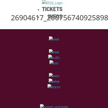
TICKETS
26904617_200756740925898
INFOS