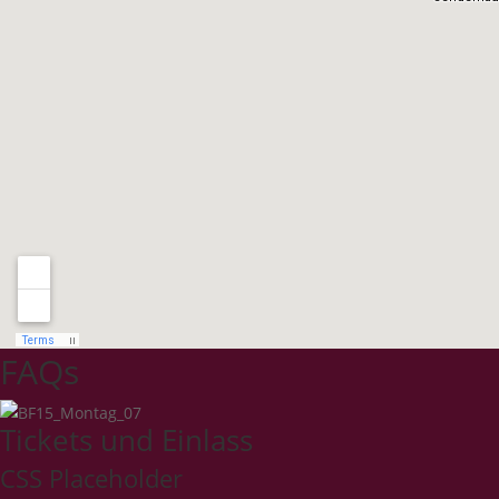
FAQs
Tickets und Einlass
CSS Placeholder