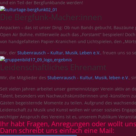
und ein Teil der Bergfunkbande werden!
Die Bergfunk-Macher:innen
Anpacken – das ist unser Ding: Ob nun Bands gebucht, Bauzäune g
Open Air Bühne, mittlerweile auch das „Forstamt“ bespielen! Doch 
von handgefalteten Papier-Kranichen und Lichtspielen, den „Mört
Wir, der
Stubenrausch – Kultur, Musik, Leben e.V.
, freuen uns so 
Leidenschaftliches Ehrenamt
Wir, die Mitglieder des
Stubenrausch - Kultur, Musik, leben e.V
., 
Seit vielen Jahren arbeitet unser gemeinnütziger Verein aktiv an 
Talent, besonders von Nachwuchskünstlerinnen und -künstlern zu
Gästen begeisternde Momente zu teilen. Aufgrund des wachsenden 
Leidenschaft zu Musik und Kunst wollen wir unser soziales Engag
wichtiger Anspruch des Vereins ist es, unserem Publikum Veransta
Ihr habt Fragen, Anregungen oder wollt uns
Dann schreibt uns einfach eine Mail: