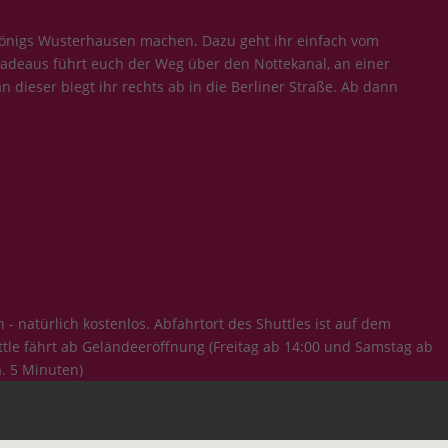
Königs Wusterhausen machen. Dazu geht ihr einfach vom
eradeaus führt euch der Weg über den Nottekanal, an einer
dieser biegt ihr rechts ab in die Berliner Straße. Ab dann
atürlich kostenlos. Abfahrtort des Shuttles ist auf dem
ttle fährt ab Geländeeröffnung (Freitag ab 14:00 und Samstag ab
. 5 Minuten)