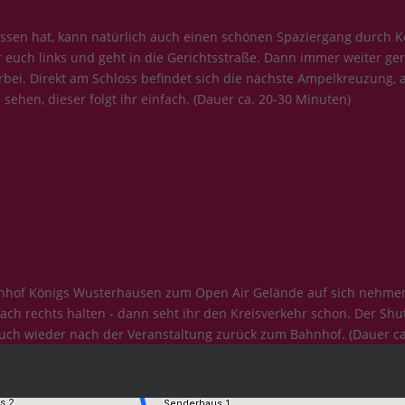
essen hat, kann natürlich auch einen schönen Spaziergang durch 
hr euch links und geht in die Gerichtsstraße. Dann immer weiter g
i. Direkt am Schloss befindet sich die nächste Ampelkreuzung, an 
ehen, dieser folgt ihr einfach. (Dauer ca. 20-30 Minuten)
of Königs Wusterhausen zum Open Air Gelände auf sich nehmen - n
ch rechts halten - dann seht ihr den Kreisverkehr schon. Der Shu
 auch wieder nach der Veranstaltung zurück zum Bahnhof. (Dauer ca