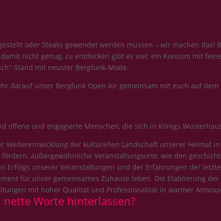
estellt oder Steaks gewendet werden müssen – wir machen das! Be
damit nicht genug, zu entdecken gibt es viel: ein Konsum mit fein
sch“-Stand mit neuster Bergfunk-Mode.
sehr darauf unser Bergfunk Open Air gemeinsam mit euch auf dem 
sind offene und engagierte Menschen, die sich in Königs Wusterha
der Weiterentwicklung der kulturellen Landschaft unserer Heimat i
 fördern, außergewöhnliche Veranstaltungsorte, wie den geschic
Erfolgs unserer Veranstaltungen und der Erfahrungen der letzten
ement für unser gemeinsames Zuhause leben. Die Etablierung der 
ltungen mit hoher Qualität und Professionalität in warmer Atmosp
 nette Worte hinterlassen?