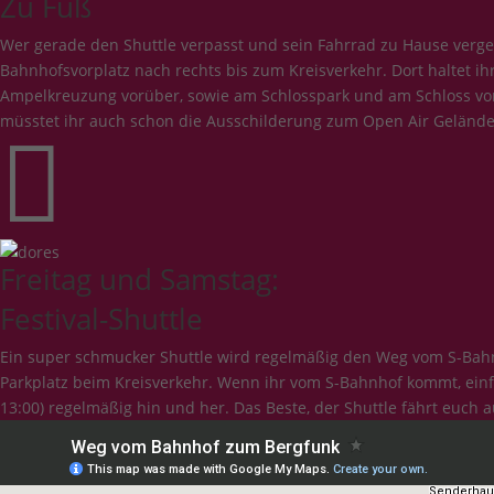
Zu Fuß
Wer gerade den Shuttle verpasst und sein Fahrrad zu Hause verg
Bahnhofsvorplatz nach rechts bis zum Kreisverkehr. Dort haltet i
Ampelkreuzung vorüber, sowie am Schlosspark und am Schloss vorbe
müsstet ihr auch schon die Ausschilderung zum Open Air Gelände s

Freitag und Samstag:
Festival-Shuttle
Ein super schmucker Shuttle wird regelmäßig den Weg vom S-Bahnh
Parkplatz beim Kreisverkehr. Wenn ihr vom S-Bahnhof kommt, einfa
13:00) regelmäßig hin und her. Das Beste, der Shuttle fährt euch