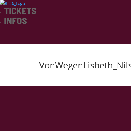
TICKETS
INFOS
VonWegenLisbeth_Nil