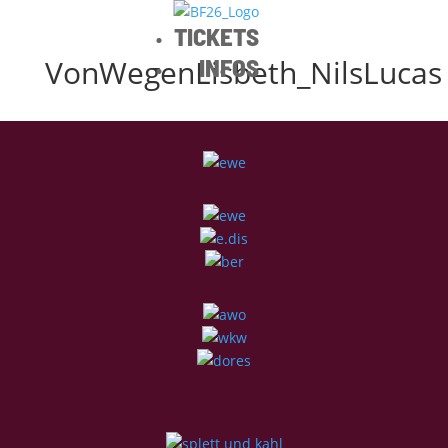
TICKETS
VonWegenLisbeth_NilsLucas
INFOS