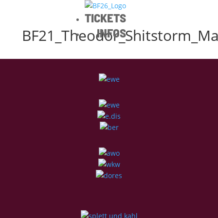
TICKETS
BF21_Theodor_Shitstorm_May
INFOS