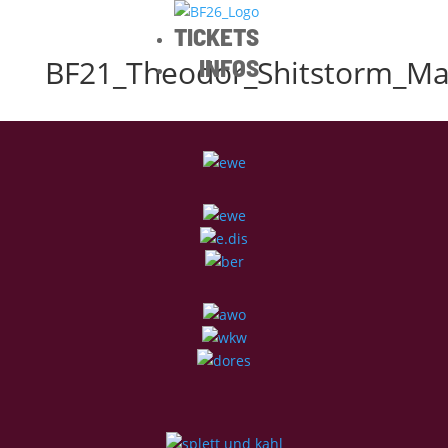
TICKETS
BF21_Theodor_Shitstorm_May
INFOS