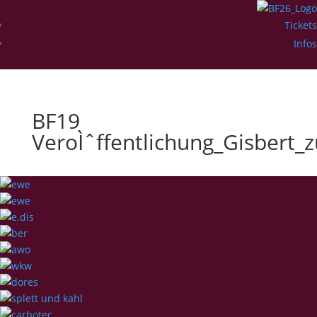
Tickets
Infos
BF19
VeroÌˆffentlichung_Gisbert