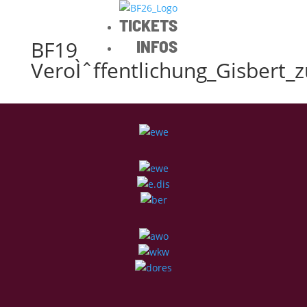
TICKETS
BF19
INFOS
VeroÌˆffentlichung_Gisbert