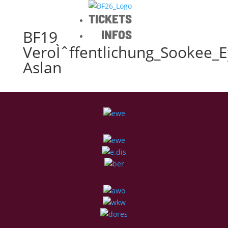
TICKETS
BF19
INFOS
VeroÌˆffentlichung_Sookee_E
Aslan