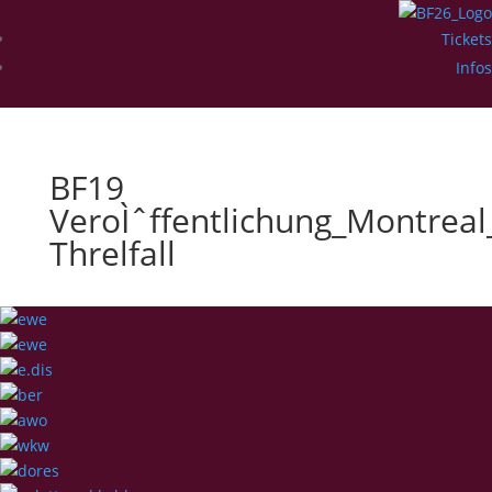
Tickets
Infos
BF19
VeroÌˆffentlichung_Montrea
Threlfall