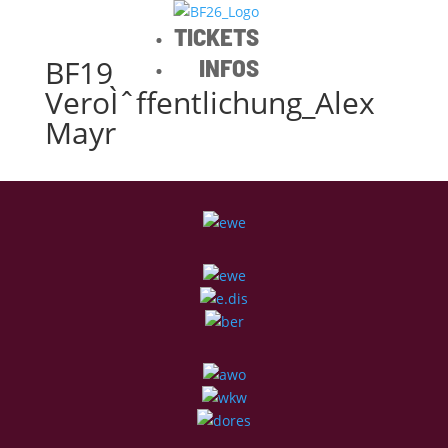
TICKETS
BF19
INFOS
VeroÌˆffentlichung_Alex
Mayr