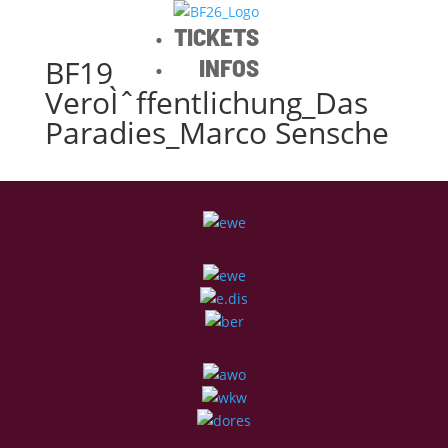
TICKETS
BF19
INFOS
VeroÌˆffentlichung_Das
Paradies_Marco Sensche