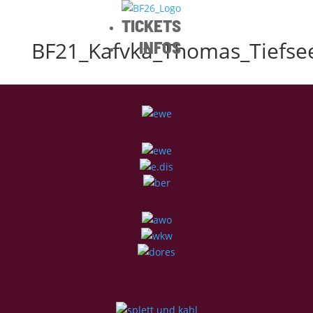
TICKETS
BF21_Kafvka_Thomas_Tiefse
INFOS