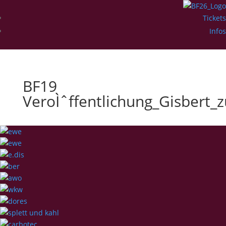
Tickets
Infos
BF19
VeroÌˆffentlichung_Gisbert