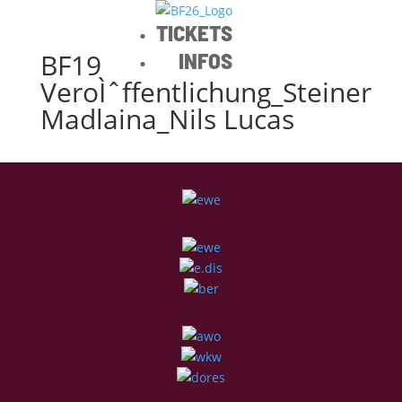
TICKETS
BF19
INFOS
VeroÌˆffentlichung_Steiner
Madlaina_Nils Lucas