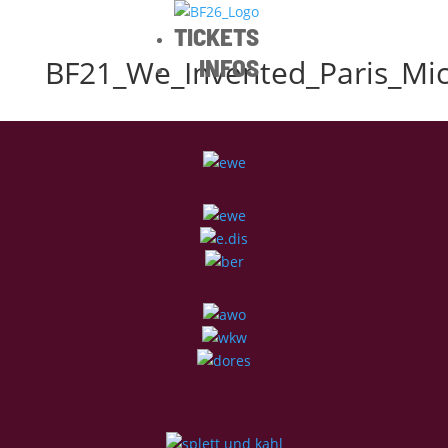
TICKETS
BF21_We_Invented_Paris_Mi
INFOS