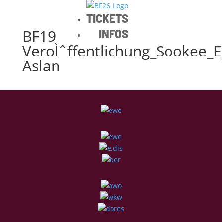
TICKETS
BF19
INFOS
VeroÌˆffentlichung_Sookee_E
Aslan