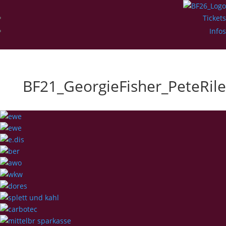
Tickets
Infos
BF21_GeorgieFisher_PeteRile