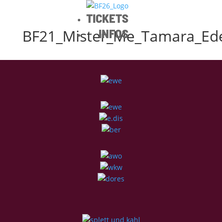
TICKETS
BF21_Mister_Me_Tamara_Ed
INFOS