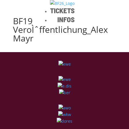
TICKETS
BF19
INFOS
VeroÌˆffentlichung_Alex
Mayr