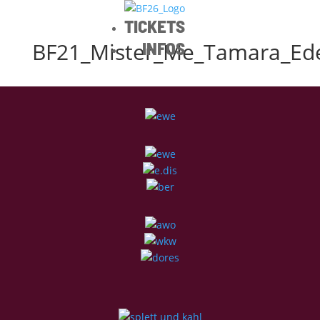
TICKETS
BF21_Mister_Me_Tamara_Ed
INFOS