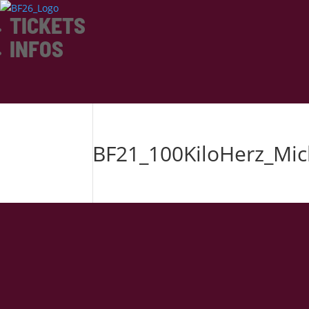
TICKETS
INFOS
BF21_100KiloHerz_Mi